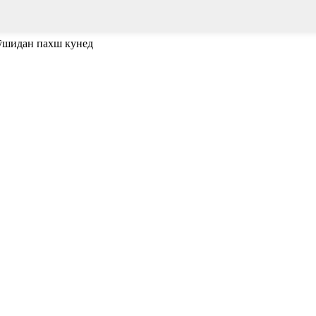
пӯшидан пахш кунед