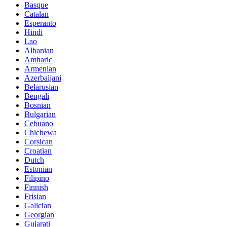
Basque
Catalan
Esperanto
Hindi
Lao
Albanian
Amharic
Armenian
Azerbaijani
Belarusian
Bengali
Bosnian
Bulgarian
Cebuano
Chichewa
Corsican
Croatian
Dutch
Estonian
Filipino
Finnish
Frisian
Galician
Georgian
Gujarati