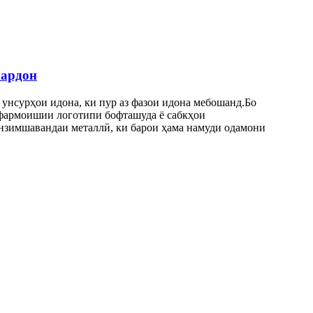
мардон
 унсурҳои идона, ки пур аз фазои идона мебошанд.Бо
 фармоишии логотипи бофташуда ё сабкҳои
нзимшавандаи металлӣ, ки барои ҳама намуди одамони