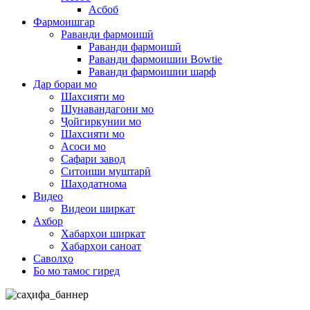
Асбоб
Фармоишгар
Раванди фармоишӣ
Раванди фармоишӣ
Раванди фармоишии Bowtie
Раванди фармоишии шарф
Дар бораи мо
Шахсияти мо
Шунавандагони мо
Ҷойгиркунии мо
Шахсияти мо
Асоси мо
Сафари завод
Ситоиши муштарӣ
Шаҳодатнома
Видео
Видеои ширкат
Ахбор
Хабарҳои ширкат
Хабарҳои саноат
Саволҳо
Бо мо тамос гиред