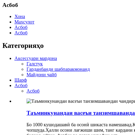
Асбоб
Хона
Маҳсулот
Асбоб
Асбоб
Категорияҳо
Аксессуари мардона
Галстук
Гарданбанди шабпаракмонанд
Майдони ҷайб
Шарф
Асбоб
Асбоб
Таъминкунандаи васеъи танзимшавандаи
Бо 1000 кушодашавӣ ба осонӣ шикаста намешавад.К
чопшуда.Ҳалли осони лағжиши шим, танг кардани к