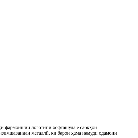
рҳи фармоишии логотипи бофташуда ё сабкҳои
нзимшавандаи металлӣ, ки барои ҳама намуди одамони