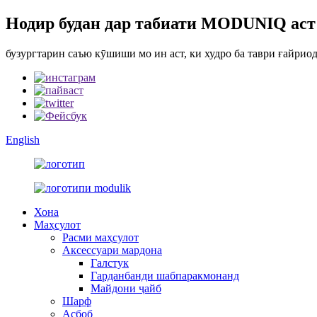
Нодир будан дар табиати MODUNIQ аст
бузургтарин саъю кӯшиши мо ин аст, ки худро ба таври ғайрио
English
Хона
Маҳсулот
Расми маҳсулот
Аксессуари мардона
Галстук
Гарданбанди шабпаракмонанд
Майдони ҷайб
Шарф
Асбоб