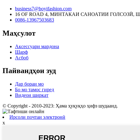
business7@boyifashion.com
16 OF ROAD 4, МИНТАКАИ САНОАТИИ ГОЛСОЗӢ, 
0086-13967503683
Маҳсулот
Аксессуари мардона
Шарф
Асбоб
Пайвандҳои зуд
Дар бораи мо
Бо мо тамос гиред
Видеои ширкат
© Copyright - 2010-2023: Ҳама ҳуқуқҳо ҳифз шудаанд.
Ирсоли почтаи электронӣ
x