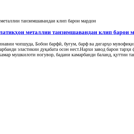
латикҳои металлии танзимшавандаи клип барои 
линавии чопшуда, Бобои барфӣ, буғум, барф ва дигарҳо мувофиқи
рбанди эластикии дуқабата осон нест.Нархи завод барои тарҳи
амар мушкилоти ногувор, бадани камарбанди баланд, қуттии та