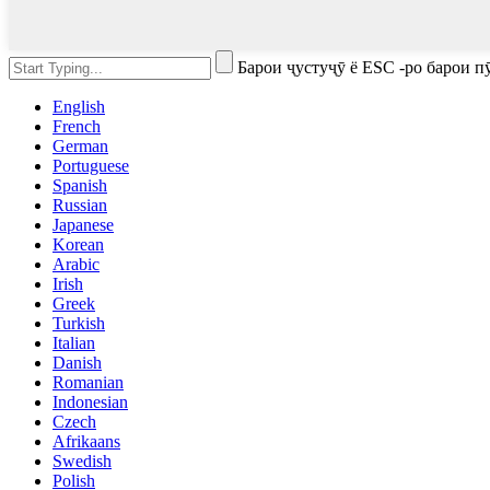
Барои ҷустуҷӯ ё ESC -ро барои 
English
French
German
Portuguese
Spanish
Russian
Japanese
Korean
Arabic
Irish
Greek
Turkish
Italian
Danish
Romanian
Indonesian
Czech
Afrikaans
Swedish
Polish