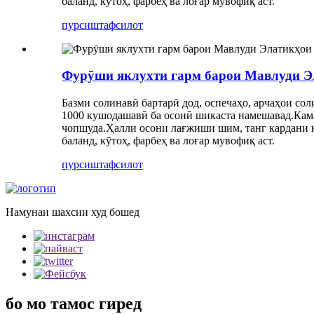
баланд, кӯтоҳ, фарбеҳ ва лоғар мувофиқ аст.
пурсиш
тафсилот
Фурӯши яклухти гарм барои Мавлуди Э
Базми солинавӣ бартарӣ дод, оспечаҳо, арчаҳои со
1000 кушодашавӣ ба осонӣ шикаста намешавад.Кама
чопшуда.Ҳалли осони лағжиши шим, танг кардани к
баланд, кӯтоҳ, фарбеҳ ва лоғар мувофиқ аст.
пурсиш
тафсилот
Намунаи шахсии худ бошед
бо мо тамос гиред