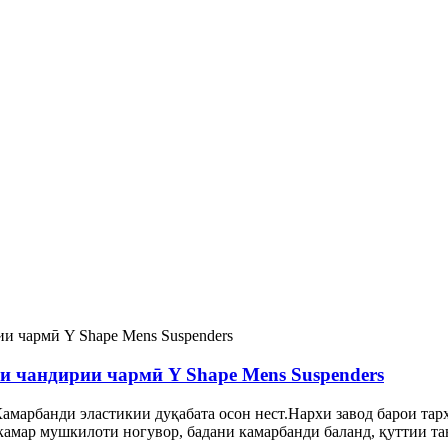
 чандирии чармӣ Y Shape Mens Suspenders
амарбанди эластикии дуқабата осон нест.Нархи завод барои та
амар мушкилоти ногувор, бадани камарбанди баланд, қуттии та