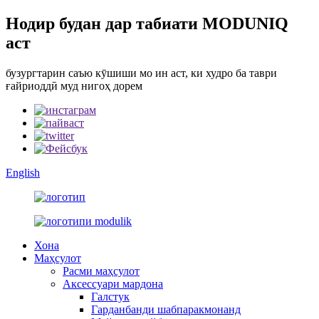
Нодир будан дар табиати MODUNIQ
аст
бузургтарин саъю кӯшиши мо ин аст, ки худро ба таври
ғайриоддӣ муд нигоҳ дорем
English
Хона
Маҳсулот
Расми маҳсулот
Аксессуари мардона
Галстук
Гарданбанди шабпаракмонанд