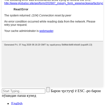
Барои ҷустуҷӯ ё ESC -ро барои
пӯшидан пахш кунед
English