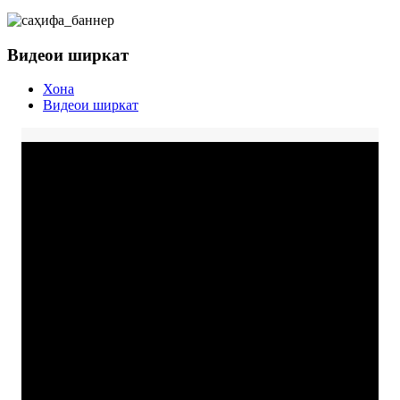
Видеои ширкат
Хона
Видеои ширкат