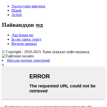
Аксессуари мардона
Шарф
Асбоб
Пайвандҳои зуд
Дар бораи мо
Бо мо тамос гиред
Видеои ширкат
© Copyright - 2010-2023: Ҳама ҳуқуқҳо ҳифз шудаанд.
Ирсоли почтаи электронӣ
x