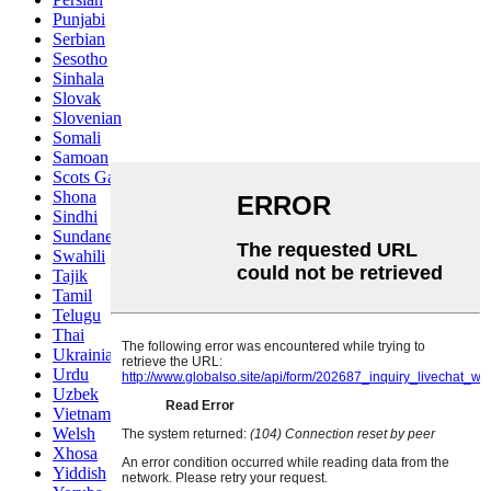
Punjabi
Serbian
Sesotho
Sinhala
Slovak
Slovenian
Somali
Samoan
Scots Gaelic
Shona
Sindhi
Sundanese
Swahili
Tajik
Tamil
Telugu
Thai
Ukrainian
Urdu
Uzbek
Vietnamese
Welsh
Xhosa
Yiddish