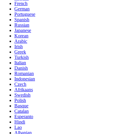
French
German
Portuguese
Spanish
Russian
Japanese
Korean
Arabic
Irish
Greek
Turkish
Italian
Danish
Romanian
Indonesian
Czech
Afrikaans
Swedish
Polish
Basque
Catalan
Esperanto
Hindi
Lao
Albanian