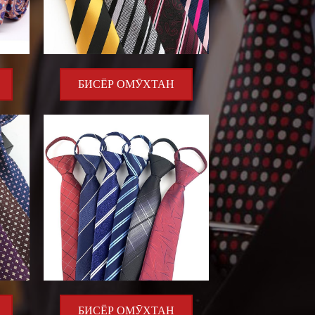
БИСЁР ОМӮХТАН
БИСЁР ОМӮХТАН