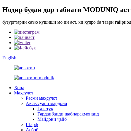
Нодир будан дар табиати MODUNIQ аст
бузургтарин саъю кӯшиши мо ин аст, ки худро ба таври ғайрио
English
Хона
Маҳсулот
Расми маҳсулот
Аксессуари мардона
Галстук
Гарданбанди шабпаракмонанд
Майдони ҷайб
Шарф
Асбоб