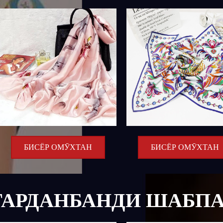
БИСЁР ОМӮХТАН
БИСЁР ОМӮХТАН
 ГАРДАНБАНДИ ШАБП