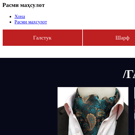
Расми маҳсулот
Хона
Расми маҳсулот
Галстук
Шарф
/