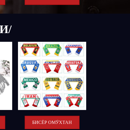
И/
БИСЁР ОМӮХТАН