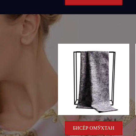
БИСЁР ОМӮХТАН