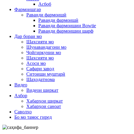
Асбоб
Фармоишгар
Раванди фармоишӣ
Раванди фармоишӣ
Раванди фармоишии Bowtie
Раванди фармоишии шарф
Дар бораи мо
Шахсияти мо
Шунавандагони мо
Ҷойгиркунии мо
Шахсияти мо
Асоси мо
Сафари завод
Ситоиши муштарӣ
Шаҳодатнома
Видео
Видеои ширкат
Ахбор
Хабарҳои ширкат
Хабарҳои саноат
Саволҳо
Бо мо тамос гиред