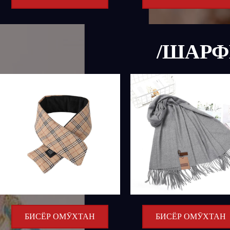
/ШАРФ
БИСЁР ОМӮХТАН
БИСЁР ОМӮХТАН