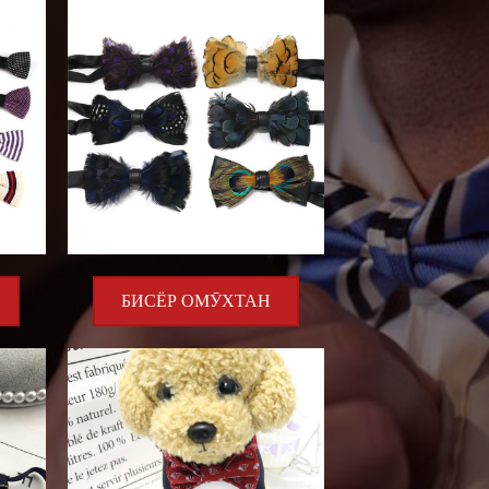
БИСЁР ОМӮХТАН