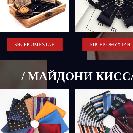
БИСЁР ОМӮХТАН
БИСЁР ОМӮХТАН
/ МАЙДОНИ КИССА