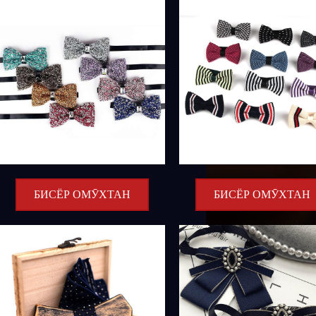
БИСЁР ОМӮХТАН
БИСЁР ОМӮХТАН