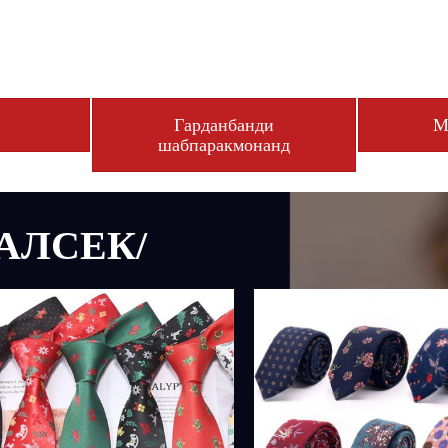
Гарданбанди
М
шабпаракмонанд
ГАЛСЕК/