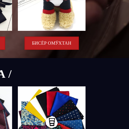
БИСЁР ОМӮХТАН
 /