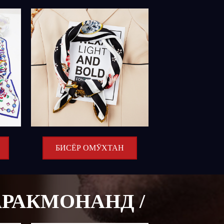
БИСЁР ОМӮХТАН
АРАКМОНАНД /