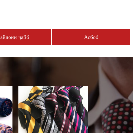
айдони ҷайб
Асбоб